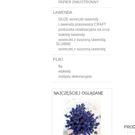
PAPIER DWUSTRONNY
LAWENDA
DUŻE woreczki lawendy
Lawenda prasowana CRAFT
poduszka relaksacyjna na oczy
bukiety lawendy
woreczki z suszoną lawendą
ŚLUBNE
woreczki z suszoną lawendą
PLIKI
tła
etykiety
motywy dekoracyjne
NAJCZĘŚCIEJ OGLĄDANE
PROD