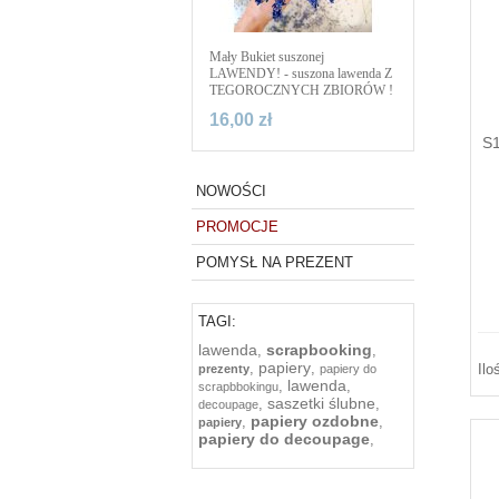
Mały Bukiet suszonej
LAWENDY! - suszona lawenda Z
TEGOROCZNYCH ZBIORÓW !
16,00 zł
S1
NOWOŚCI
PROMOCJE
POMYSŁ NA PREZENT
TAGI:
lawenda
scrapbooking
,
,
papiery
,
,
Ilo
prezenty
papiery do
lawenda
,
,
scrapbbokingu
saszetki ślubne
,
,
decoupage
papiery ozdobne
,
,
papiery
papiery do decoupage
,