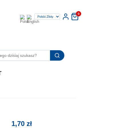
0
T
1,70 zł