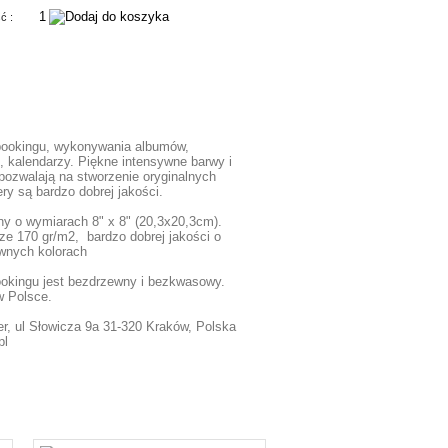
ść :
bookingu, wykonywania albumów,
, kalendarzy. Piękne intensywne barwy i
pozwalają na stworzenie oryginalnych
ry są bardzo dobrej jakości.
ny o wymiarach 8" x 8" (20,3x20,3cm).
ze 170 gr/m2, bardzo dobrej jakości o
ywnych kolorach
ookingu jest bezdrzewny i bezkwasowy.
 Polsce.
r, ul Słowicza 9a 31-320 Kraków, Polska
pl