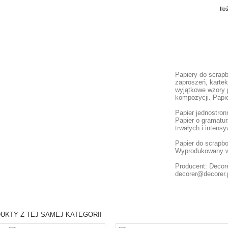
Ilo
Papiery do scrap
zaproszeń, kartek
wyjątkowe wzory 
kompozycji. Papie
Papier jednostron
Papier o gramatur
trwałych i intens
Papier do scrapb
Wyprodukowany w
Producent: Decore
decorer@decorer.
UKTY Z TEJ SAMEJ KATEGORII