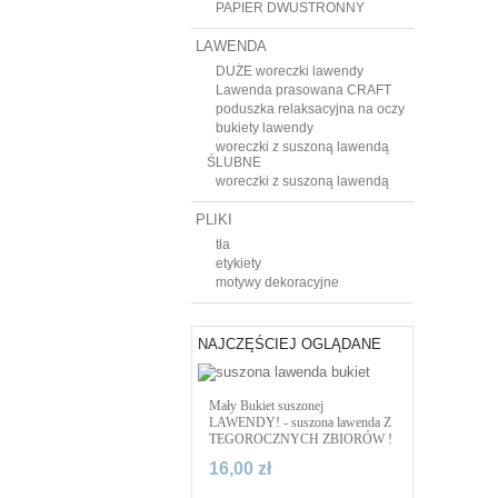
PAPIER DWUSTRONNY
LAWENDA
DUŻE woreczki lawendy
Lawenda prasowana CRAFT
poduszka relaksacyjna na oczy
bukiety lawendy
woreczki z suszoną lawendą
ŚLUBNE
woreczki z suszoną lawendą
PLIKI
tła
etykiety
motywy dekoracyjne
NAJCZĘŚCIEJ OGLĄDANE
Mały Bukiet suszonej
LAWENDY! - suszona lawenda Z
TEGOROCZNYCH ZBIORÓW !
16,00 zł