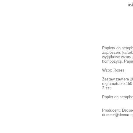
Ilo
Papiery do scrap
zaproszeń, kartek
wyjątkowe wzory 
kompozycji. Papie
Wzór: Roses
Zestaw zawiera 1
o gramaturze 150
3 szt
Papier do scrapb
Producent: Decore
decorer@decorer.