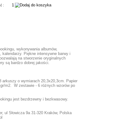
ść :
bookingu, wykonywania albumów,
, kalendarzy. Piękne intensywne barwy i
pozwalają na stworzenie oryginalnych
ry są bardzo dobrej jakości.
8 arkuszy o wymiarach 20,3x20,3cm. Papier
 gr/m2. W zestawie - 6 różnych wzorów po
ookingu jest bezdrzewny i bezkwasowy.
r, ul Słowicza 9a 31-320 Kraków, Polska
pl