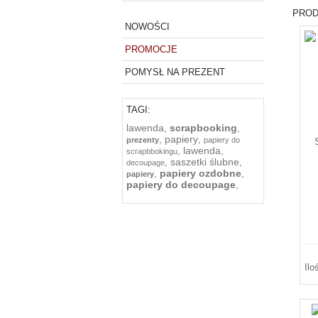
PROD
NOWOŚCI
PROMOCJE
POMYSŁ NA PREZENT
TAGI:
lawenda
scrapbooking
,
,
papiery
,
,
prezenty
papiery do
lawenda
,
,
scrapbbokingu
saszetki ślubne
,
,
decoupage
papiery ozdobne
,
,
papiery
papiery do decoupage
,
Ilo