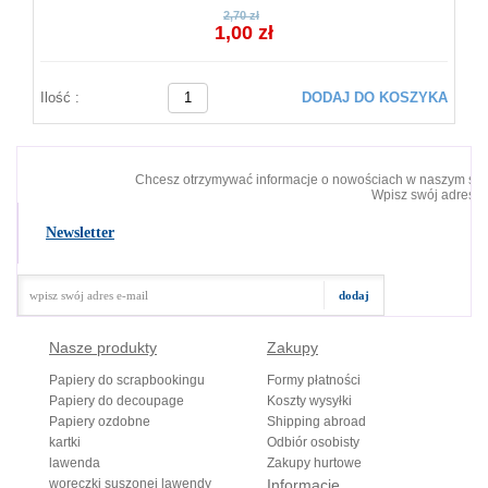
2,70 zł
1,00 zł
Ilość :
DODAJ DO KOSZYKA
Chcesz otrzymywać informacje o nowościach w naszym skl
Wpisz swój adres e-
Newsletter
Nasze produkty
Zakupy
Papiery do scrapbookingu
Formy płatności
Papiery do decoupage
Koszty wysyłki
Papiery ozdobne
Shipping abroad
kartki
Odbiór osobisty
lawenda
Zakupy hurtowe
woreczki suszonej lawendy
Informacje