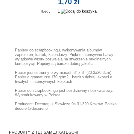
1,70 zł
Ilość :
Papiery do scrapbookingu, wykonywania albumów,
zaproszeń, kartek, kalendarzy. Piękne intensywne barwy i
wyjątkowe wzory pozwalają na stworzenie oryginalnych
kompozycji. Papiery są bardzo dobrej jakości.
Papier jednostronny o wymiarach 8" x 8" (20,3x20,3cm).
Papier o gramaturze 170 gr/m2, bardzo dobrej jakości o
trwałych i intensywnych kolorach
Papier do scrapbookingu jest bezdrzewny i bezkwasowy.
Wyprodukowany w Polsce.
Producent: Decorer, ul Słowicza 9a 31-320 Kraków, Polska
decorer@decorer.pl
PRODUKTY Z TEJ SAMEJ KATEGORII