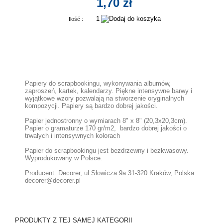
1,70 zł
Ilość :
Papiery do scrapbookingu, wykonywania albumów,
zaproszeń, kartek, kalendarzy. Piękne intensywne barwy i
wyjątkowe wzory pozwalają na stworzenie oryginalnych
kompozycji. Papiery są bardzo dobrej jakości.
Papier jednostronny o wymiarach 8" x 8" (20,3x20,3cm).
Papier o gramaturze 170 gr/m2, bardzo dobrej jakości o
trwałych i intensywnych kolorach
Papier do scrapbookingu jest bezdrzewny i bezkwasowy.
Wyprodukowany w Polsce.
Producent: Decorer, ul Słowicza 9a 31-320 Kraków, Polska
decorer@decorer.pl
PRODUKTY Z TEJ SAMEJ KATEGORII