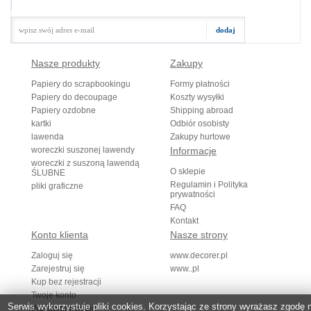
Nasze produkty
Zakupy
Papiery do scrapbookingu
Formy płatności
Papiery do decoupage
Koszty wysyłki
Papiery ozdobne
Shipping abroad
kartki
Odbiór osobisty
lawenda
Zakupy hurtowe
woreczki suszonej lawendy
Informacje
woreczki z suszoną lawendą
O sklepie
ŚLUBNE
Regulamin i Polityka
pliki graficzne
prywatności
FAQ
Kontakt
Konto klienta
Nasze strony
Zaloguj się
www.decorer.pl
Zarejestruj się
www..pl
Kup bez rejestracji
Twoje konto
Serwis wykorzystuje pliki cookies. Korzystając ze strony wyrażasz zgodę 
Przypomnij hasło