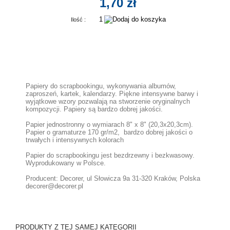
1,70 zł
Ilość :
Papiery do scrapbookingu, wykonywania albumów,
zaproszeń, kartek, kalendarzy. Piękne intensywne barwy i
wyjątkowe wzory pozwalają na stworzenie oryginalnych
kompozycji. Papiery są bardzo dobrej jakości.
Papier jednostronny o wymiarach 8" x 8" (20,3x20,3cm).
Papier o gramaturze 170 gr/m2, bardzo dobrej jakości o
trwałych i intensywnych kolorach
Papier do scrapbookingu jest bezdrzewny i bezkwasowy.
Wyprodukowany w Polsce.
Producent: Decorer, ul Słowicza 9a 31-320 Kraków, Polska
decorer@decorer.pl
PRODUKTY Z TEJ SAMEJ KATEGORII