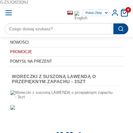
G-ZSJQ823QNJ
0
NOWOŚCI
PROMOCJE
POMYSŁ NA PREZENT
WORECZKI Z SUSZONĄ LAWENDĄ O
PRZEPIĘKNYM ZAPACHU - 3SZT