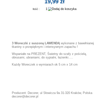
19,99 zł
Ilość :
3 Woreczki z suszoną LAWENDĄ
wykonane z bawełnianej
tkaniny o przepięknym i intensywnym zapachu !
Wspaniałe na PREZENT, Świetny do szafy z pościelą,
obrusami, ubraniami, do sypialni, łazienki.....
Każdy Woreczek o wymiarach ok 5 cm x 14 cm
Producent: Decorer, ul Słowicza 9a 31-320 Kraków, Polska
decorer@decorer.pl