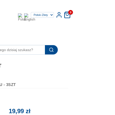
0
T
 - 3SZT
19,99 zł