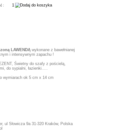
ść :
uszoną LAWENDĄ
wykonane z bawełnianej
ęknym i intensywnym zapachu !
ZENT, Świetny do szafy z pościelą,
i, do sypialni, łazienki.....
o wymiarach ok 5 cm x 14 cm
r, ul Słowicza 9a 31-320 Kraków, Polska
pl