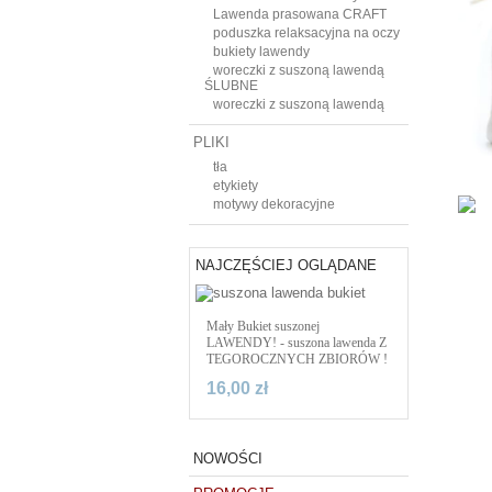
Lawenda prasowana CRAFT
poduszka relaksacyjna na oczy
bukiety lawendy
woreczki z suszoną lawendą
ŚLUBNE
woreczki z suszoną lawendą
PLIKI
tła
etykiety
motywy dekoracyjne
NAJCZĘŚCIEJ OGLĄDANE
Mały Bukiet suszonej
LAWENDY! - suszona lawenda Z
TEGOROCZNYCH ZBIORÓW !
16,00 zł
NOWOŚCI