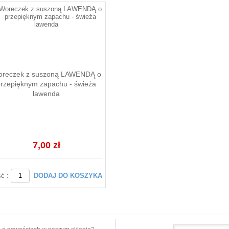
reczek z suszoną LAWENDĄ o
przepięknym zapachu - świeża
lawenda
7,00 zł
ść :
DODAJ DO KOSZYKA