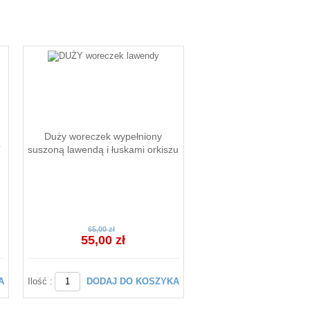
Duży woreczek wypełniony
Ą
suszoną lawendą i łuskami orkiszu
65,00 zł
55,00 zł
A
Ilość :
DODAJ DO KOSZYKA