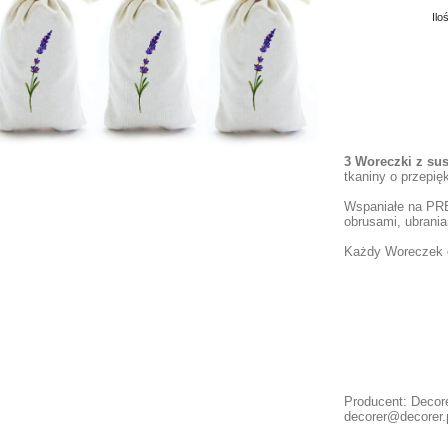
Ilo
3 Woreczki z s
tkaniny o przepi
Wspaniałe na PRE
obrusami, ubraniam
Każdy Woreczek 
Producent: Decore
decorer@decorer.