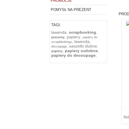
PROMOCJE
POMYSŁ NA PREZENT
PROD
TAGI:
lawenda
scrapbooking
,
,
papiery
,
,
prezenty
papiery do
lawenda
,
,
scrapbbokingu
saszetki ślubne
,
,
decoupage
papiery ozdobne
,
,
papiery
papiery do decoupage
,
Ilo