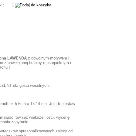
ść :
szoną LAWENDĄ
z dowolnym motywem i
e z bawełnianej tkaniny o przepięknym i
achu !
EZENT dla gości weselnych.
rach ok 5-6cm x 13-14 cm Jest to zestaw
awiać również większe ilości, wycenę
maniu zapytania.
i woreczków spresonalizowanych zależy od
ego typu produkt.