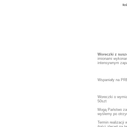
Ilo
Woreczki z su
imionami wykonan
intensywnym zap
Wspaniały na PR
Woreczki o wymia
50szt
Mogą Państwo zam
wyślemy po otrzy
Termin realizacj
ilości zleceń na t