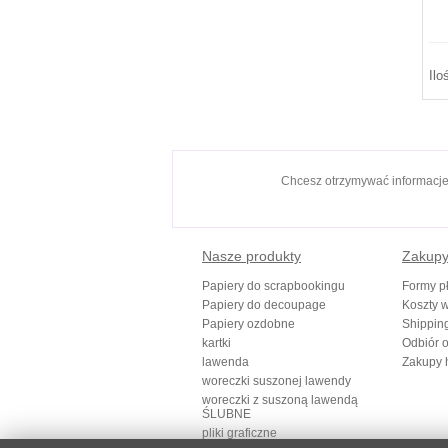
Ilo
Chcesz otrzymywać informacj
Nasze produkty
Zakup
Papiery do scrapbookingu
Formy pł
Papiery do decoupage
Koszty w
Papiery ozdobne
Shippin
kartki
Odbiór o
lawenda
Zakupy 
woreczki suszonej lawendy
woreczki z suszoną lawendą
ŚLUBNE
pliki graficzne