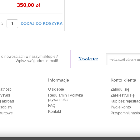
350,00 zł
ść :
DODAJ DO KOSZYKA
e o nowościach w naszym sklepie?
Newsletter
Wpisz swój adres e-mail!
y
Informacje
Konto klienta
atności
O sklepie
Zaloguj się
ysyłki
Regulamin i Polityka
Zarejestruj się
prywatności
g abroad
Kup bez rejestrac
FAQ
sobisty
Twoje konto
Kontakt
hurtowe
Przypomnij hasło