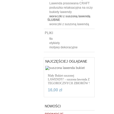
Lawenda prasowana CRAFT
poduszka relaksacyjna na oczy
bukiety lawendy
woreczki z suszoną lawendą
ŚLUBNE
woreczki z suszoną lawendą
PLIKI
tła
etykiety
motywy dekoracyjne
NAJCZĘŚCIEJ OGLĄDANE
Mały Bukiet suszonej
LAWENDY! - suszona lawenda Z
TEGOROCZNYCH ZBIORÓW !
16,00 zł
NOWOŚCI