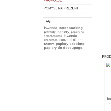
PROMOCJE
POMYSŁ NA PREZENT
TAGI:
lawenda
scrapbooking
,
,
papiery
,
,
prezenty
papiery do
lawenda
,
,
scrapbbokingu
saszetki ślubne
,
,
decoupage
papiery ozdobne
,
,
papiery
papiery do decoupage
,
PROD
ba
-