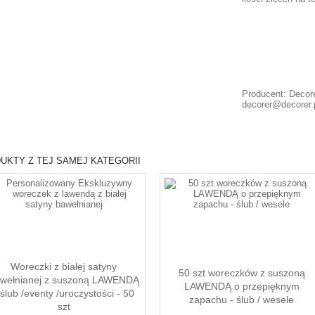
Producent: Decore
decorer@decorer.
UKTY Z TEJ SAMEJ KATEGORII
Woreczki z białej satyny
50 szt woreczków z suszoną
wełnianej z suszoną LAWENDĄ
LAWENDĄ o przepięknym
 ślub /eventy /uroczystości - 50
zapachu - ślub / wesele
szt