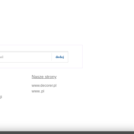
Nasze strony
www.decorer.pl
www..pl
ji