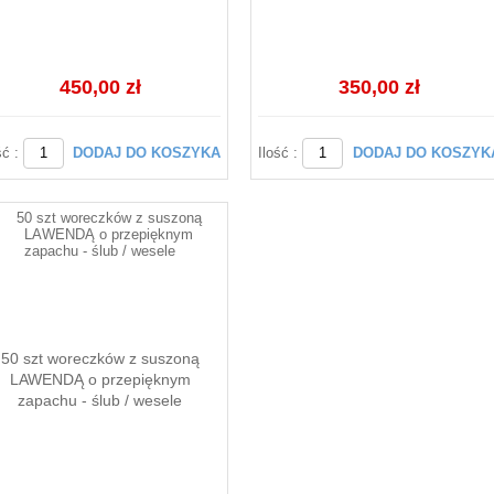
450,00 zł
350,00 zł
ść :
DODAJ DO KOSZYKA
Ilość :
DODAJ DO KOSZYK
50 szt woreczków z suszoną
LAWENDĄ o przepięknym
zapachu - ślub / wesele