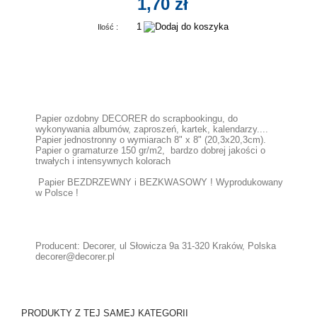
1,70 zł
Ilość :
Papier ozdobny DECORER do scrapbookingu, do
wykonywania albumów, zaproszeń, kartek, kalendarzy....
Papier jednostronny o wymiarach 8" x 8" (20,3x20,3cm).
Papier o gramaturze 150 gr/m2, bardzo dobrej jakości o
trwałych i intensywnych kolorach
Papier BEZDRZEWNY i BEZKWASOWY ! Wyprodukowany
w Polsce !
Producent: Decorer, ul Słowicza 9a 31-320 Kraków, Polska
decorer@decorer.pl
PRODUKTY Z TEJ SAMEJ KATEGORII