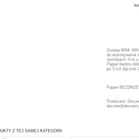
Ilo
Zestaw MINI -MI
do wykonywania al
wymiarach 7cm x 
Papier bardzo dob
po 3 szt (łącznie
Papier BEZDRZ
Producent: Decore
decorer@decorer.
UKTY Z TEJ SAMEJ KATEGORII