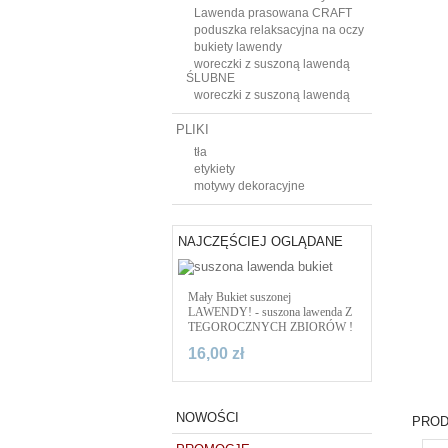
Lawenda prasowana CRAFT
poduszka relaksacyjna na oczy
bukiety lawendy
woreczki z suszoną lawendą
ŚLUBNE
woreczki z suszoną lawendą
PLIKI
tła
etykiety
motywy dekoracyjne
NAJCZĘŚCIEJ OGLĄDANE
Mały Bukiet suszonej
LAWENDY! - suszona lawenda Z
TEGOROCZNYCH ZBIORÓW !
16,00 zł
NOWOŚCI
PROD