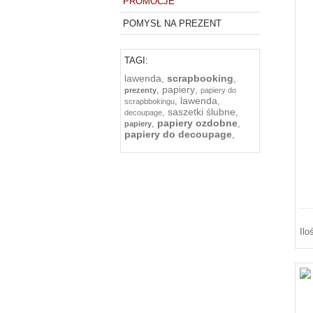
PROMOCJE
POMYSŁ NA PREZENT
TAGI:
lawenda
scrapbooking
,
,
papiery
,
,
prezenty
papiery do
lawenda
,
,
scrapbbokingu
saszetki ślubne
,
,
decoupage
papiery ozdobne
,
,
papiery
papiery do decoupage
,
Ilo