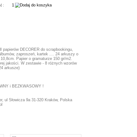
ść :
NI papierów DECORER do scrapbookingu,
bumów, zaproszeń, kartek .... 24 arkuszy o
10,8cm. Papier o gramaturze 150 gr/m2.
rej jakości. W zestawie - 8 różnych wzorów
 24 arkusze)
EWNY i BEZKWASOWY !
r, ul Słowicza 9a 31-320 Kraków, Polska
pl