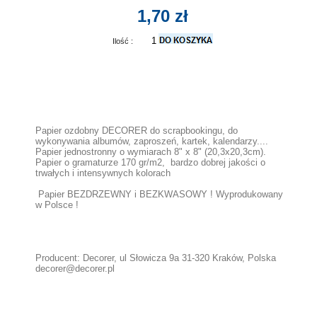
1,70 zł
Ilość :
Papier ozdobny DECORER do scrapbookingu, do
wykonywania albumów, zaproszeń, kartek, kalendarzy....
Papier jednostronny o wymiarach 8" x 8" (20,3x20,3cm).
Papier o gramaturze 170 gr/m2, bardzo dobrej jakości o
trwałych i intensywnych kolorach
Papier BEZDRZEWNY i BEZKWASOWY ! Wyprodukowany
w Polsce !
Producent: Decorer, ul Słowicza 9a 31-320 Kraków, Polska
decorer@decorer.pl