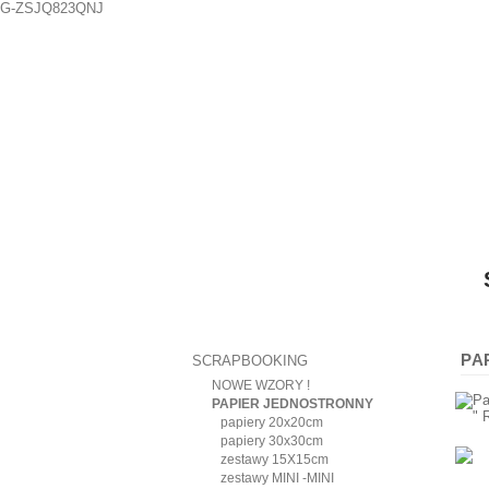
G-ZSJQ823QNJ
PA
SCRAPBOOKING
NOWE WZORY !
PAPIER JEDNOSTRONNY
papiery 20x20cm
papiery 30x30cm
zestawy 15X15cm
zestawy MINI -MINI