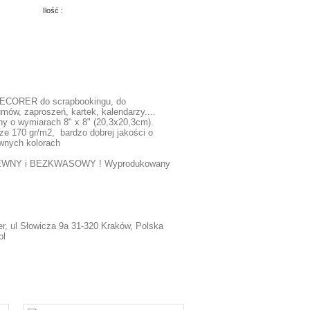
Ilość :
DECORER do scrapbookingu, do
ów, zaproszeń, kartek, kalendarzy....
ny o wymiarach 8" x 8" (20,3x20,3cm).
ze 170 gr/m2, bardzo dobrej jakości o
ywnych kolorach
EWNY i BEZKWASOWY ! Wyprodukowany
r, ul Słowicza 9a 31-320 Kraków, Polska
pl