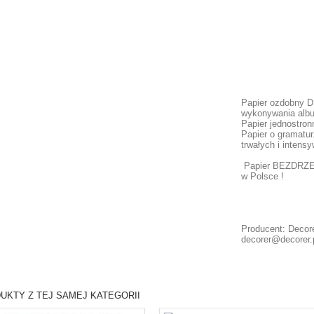
Papier ozdobny 
wykonywania album
Papier jednostron
Papier o gramatur
trwałych i intens
Papier BEZDRZ
w Polsce !
Producent: Decore
decorer@decorer.
UKTY Z TEJ SAMEJ KATEGORII