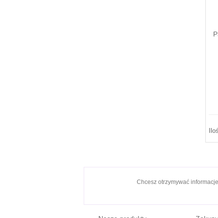
P
Ilo
Chcesz otrzymywać informacj