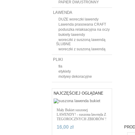
PAPIER DWUSTRONNY
LAWENDA
DUŻE woreczki lawendy
Lawenda prasowana CRAFT
poduszka relaksacyjna na oczy
bukiety lawendy
woreczki z suszoną lawendą
ŚLUBNE
woreczki z suszoną lawendą
PLIKI
tła
etykiety
motywy dekoracyjne
NAJCZĘŚCIEJ OGLĄDANE
Mały Bukiet suszonej
LAWENDY! - suszona lawenda Z
TEGOROCZNYCH ZBIORÓW !
16,00 zł
PROD