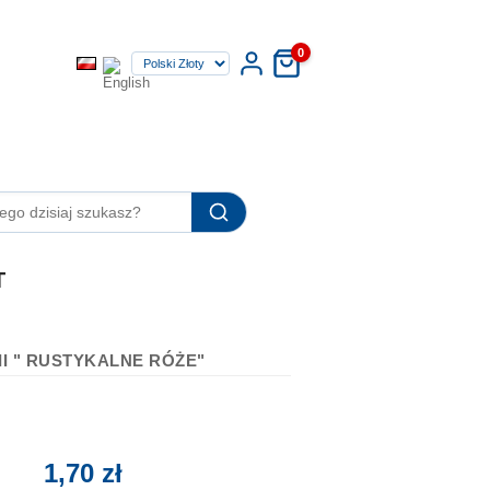
0
T
I " RUSTYKALNE RÓŻE"
1,70 zł