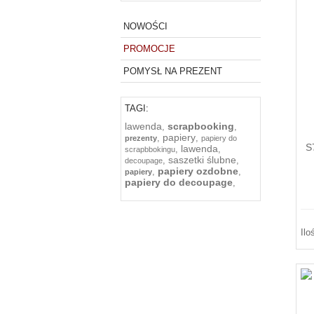
NOWOŚCI
PROMOCJE
POMYSŁ NA PREZENT
TAGI:
lawenda
scrapbooking
,
,
papiery
,
,
prezenty
papiery do
S
lawenda
,
,
scrapbbokingu
saszetki ślubne
,
,
decoupage
papiery ozdobne
,
,
papiery
papiery do decoupage
,
Ilo