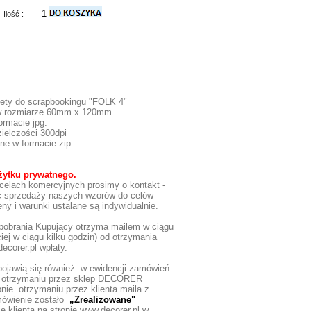
Ilość :
iety do scrapbookingu "FOLK 4"
a w rozmiarze 60mm x 120mm
formacie jpg.
zielczości 300dpi
ane w formacie zip.
żytku prywatnego.
celach komercyjnych prosimy o kontakt -
ść sprzedaży naszych wzorów do celów
ny i warunki ustalane są indywidualnie.
 pobrania Kupujący otrzyma mailem w ciągu
iej w ciągu kilku godzin) od otrzymania
ecorer.pl wpłaty.
 pojawią się również w ewidencji zamówień
po otrzymaniu przez sklep DECORER
pnie otrzymaniu przez klienta maila z
amówienie zostało
„Zrealizowane"
ę klienta na stronie www.decorer.pl w