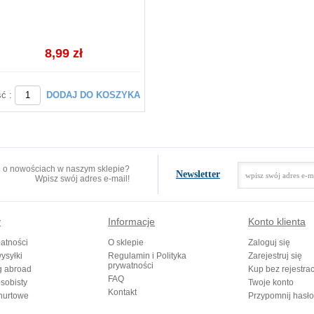
8,99 zł
ść :
DODAJ DO KOSZYKA
e o nowościach w naszym sklepie?
Newsletter
Wpisz swój adres e-mail!
y
Informacje
Konto klienta
atności
O sklepie
Zaloguj się
ysyłki
Regulamin i Polityka
Zarejestruj się
prywatności
g abroad
Kup bez rejestrac
FAQ
sobisty
Twoje konto
Kontakt
hurtowe
Przypomnij hasło