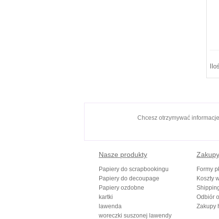
Ilo
Chcesz otrzymywać informacj
Nasze produkty
Zakup
Papiery do scrapbookingu
Formy pł
Papiery do decoupage
Koszty w
Papiery ozdobne
Shippin
kartki
Odbiór o
lawenda
Zakupy 
woreczki suszonej lawendy