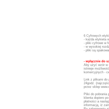
6 Cyfrowych etyk
- każda etykiet
- pliki cyfrowe w 
- w wysokiej rozd
- pliki są spakow
- wyłącznie do u
Aby użyć wzór w 
istnieje możliwo
komercyjnych - ce
Link z plikami do
24godz. (najczęśc
przez sklep www.d
Pliki do pobrania
klienta dopiero 
płatności a nastę
informacją, iż z
Po zalogowaniu si