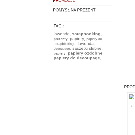
PROMOCJE
POMYSŁ NA PREZENT
TAGI:
lawenda
scrapbooking
,
,
papiery
,
,
prezenty
papiery do
lawenda
,
,
scrapbbokingu
saszetki ślubne
,
,
decoupage
papiery ozdobne
,
,
papiery
papiery do decoupage
,
PROD