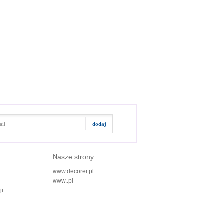
Nasze strony
www.decorer.pl
www..pl
ji