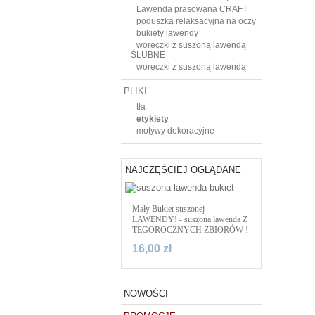
Lawenda prasowana CRAFT
poduszka relaksacyjna na oczy
bukiety lawendy
woreczki z suszoną lawendą
ŚLUBNE
woreczki z suszoną lawendą
PLIKI
tła
etykiety
motywy dekoracyjne
NAJCZĘŚCIEJ OGLĄDANE
Mały Bukiet suszonej
LAWENDY! - suszona lawenda Z
TEGOROCZNYCH ZBIORÓW !
16,00 zł
NOWOŚCI