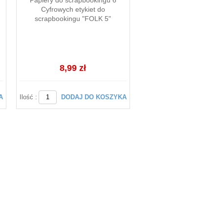
Papiery do scrapbookingu 6
Cyfrowych etykiet do
scrapbookingu "FOLK 5"
8,99 zł
A
Ilość :
DODAJ DO KOSZYKA