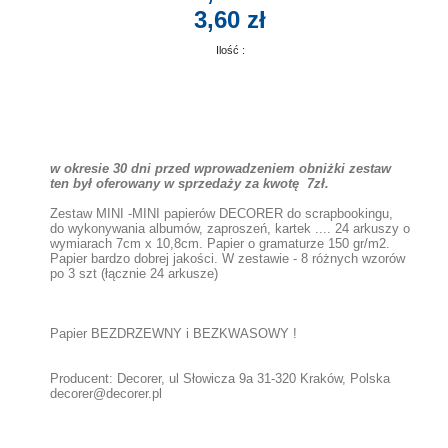
3,60 zł
Ilość :
w okresie 30 dni przed wprowadzeniem obniżki zestaw
ten był oferowany w sprzedaży za kwotę 7zł.
Zestaw MINI -MINI papierów DECORER do scrapbookingu,
do wykonywania albumów, zaproszeń, kartek .... 24 arkuszy o
wymiarach 7cm x 10,8cm. Papier o gramaturze 150 gr/m2.
Papier bardzo dobrej jakości. W zestawie - 8 różnych wzorów
po 3 szt (łącznie 24 arkusze)
Papier BEZDRZEWNY i BEZKWASOWY !
Producent: Decorer, ul Słowicza 9a 31-320 Kraków, Polska
decorer@decorer.pl