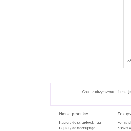
Ilo
Chcesz otrzymywać informacj
Nasze produkty
Zakup
Papiery do scrapbookingu
Formy pł
Papiery do decoupage
Koszty w