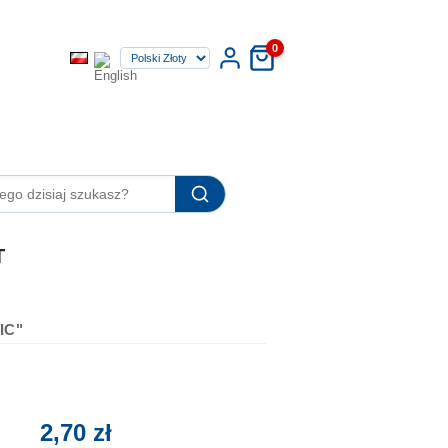
0
T
IC"
2,70 zł