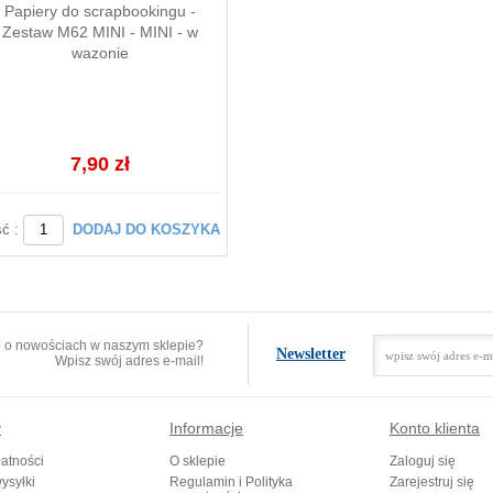
Papiery do scrapbookingu -
Zestaw M62 MINI - MINI - w
wazonie
7,90 zł
ść :
DODAJ DO KOSZYKA
e o nowościach w naszym sklepie?
Newsletter
Wpisz swój adres e-mail!
y
Informacje
Konto klienta
atności
O sklepie
Zaloguj się
ysyłki
Regulamin i Polityka
Zarejestruj się