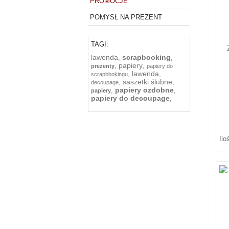
PROMOCJE
POMYSŁ NA PREZENT
TAGI:
lawenda
scrapbooking
,
,
papiery
,
,
prezenty
papiery do
lawenda
,
,
scrapbbokingu
saszetki ślubne
,
,
decoupage
papiery ozdobne
,
,
papiery
papiery do decoupage
,
Ilo