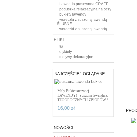
Lawenda prasowana CRAFT
poduszka relaksacyjna na oczy
bukiety lawendy
woreczki z suszoną lawendą
ŚLUBNE
woreczki z suszoną lawendą
PLIKI
tła
etykiety
motywy dekoracyjne
NAJCZĘŚCIEJ OGLĄDANE
Mały Bukiet suszonej
LAWENDY! - suszona lawenda Z
TEGOROCZNYCH ZBIORÓW !
16,00 zł
PROD
NOWOŚCI