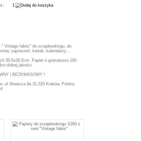
ść :
 Vintage fabric" do scrapbookingu, do
ów, zaproszeń, kartek, kalendarzy....
ch 30,5x30,5cm. Papier o gramaturze 150
dzo dobrej jakości
EWNY i BEZKWASOWY !
r, ul Słowicza 9a 31-320 Kraków, Polska
pl