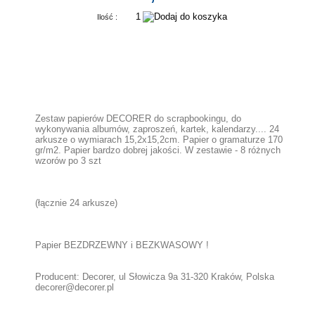
Ilość :
Zestaw papierów DECORER do scrapbookingu, do
wykonywania albumów, zaproszeń, kartek, kalendarzy.... 24
arkusze o wymiarach 15,2x15,2cm. Papier o gramaturze 170
gr/m2. Papier bardzo dobrej jakości. W zestawie - 8 różnych
wzorów po 3 szt
(łącznie 24 arkusze)
Papier BEZDRZEWNY i BEZKWASOWY !
Producent: Decorer, ul Słowicza 9a 31-320 Kraków, Polska
decorer@decorer.pl