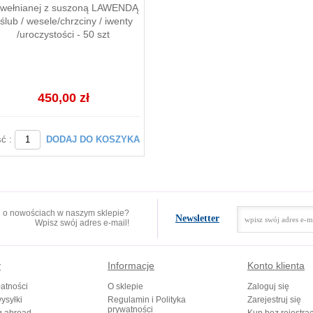
wełnianej z suszoną LAWENDĄ
 ślub / wesele/chrzciny / iwenty
/uroczystości - 50 szt
450,00 zł
ść :
DODAJ DO KOSZYKA
e o nowościach w naszym sklepie?
Newsletter
Wpisz swój adres e-mail!
y
Informacje
Konto klienta
atności
O sklepie
Zaloguj się
ysyłki
Regulamin i Polityka
Zarejestruj się
prywatności