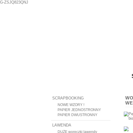
G-ZSJQ823QNJ
WO
SCRAPBOOKING
WE
NOWE WZORY !
PAPIER JEDNOSTRONNY
PAPIER DWUSTRONNY
LAWENDA
DUŻE woreczki lawendy