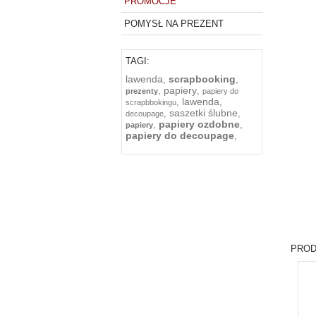
PROMOCJE
POMYSŁ NA PREZENT
TAGI:
lawenda
scrapbooking
,
,
papiery
,
,
prezenty
papiery do
lawenda
,
,
scrapbbokingu
saszetki ślubne
,
,
decoupage
papiery ozdobne
,
,
papiery
papiery do decoupage
,
PROD