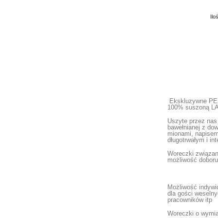
Ilo
Ekskluzywne PE
100% suszoną L
Uszyte przez nas 
bawełnianej z do
mionami, napisem
długotrwałym i i
Woreczki związane
możliwość doboru
Możliwość indywi
dla gości weselny
pracowników itp
Woreczki o wymi