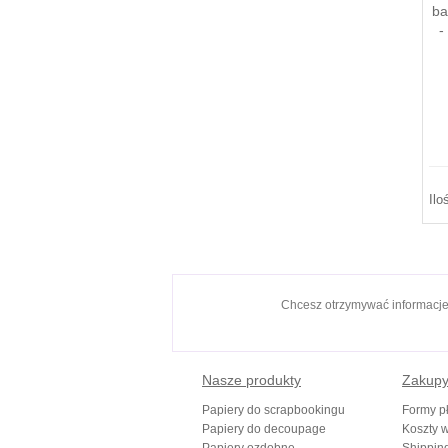
ba
-
Ilo
Chcesz otrzymywać informacj
Nasze produkty
Zakup
Papiery do scrapbookingu
Formy pł
Papiery do decoupage
Koszty w