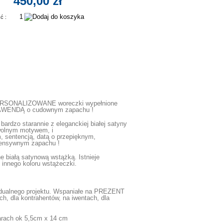
450,00 zł
ść :
RSONALIZOWANE woreczki wypełnione
AWENDĄ o cudownym zapachu !
bardzo starannie z eleganckiej białej satyny
wolnym motywem, i
, sentencją, datą o przepięknym,
ntensywnym zapachu !
 białą satynową wstążką. Istnieje
 innego koloru wstążeczki.
dualnego projektu. Wspaniałe na PREZENT
ch, dla kontrahentów, na iwentach, dla
arach ok 5,5cm x 14 cm