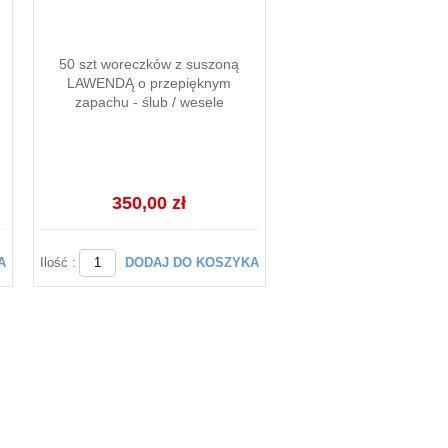
50 szt woreczków z suszoną
LAWENDĄ o przepięknym
zapachu - ślub / wesele
350,00 zł
A
Ilość :
DODAJ DO KOSZYKA