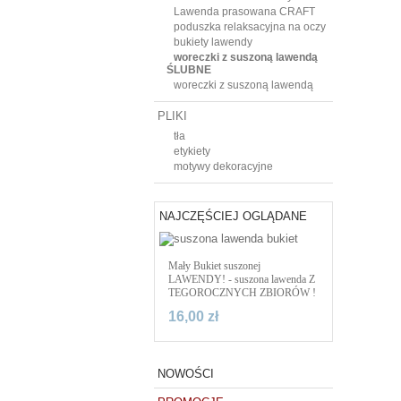
Lawenda prasowana CRAFT
poduszka relaksacyjna na oczy
bukiety lawendy
woreczki z suszoną lawendą
ŚLUBNE
woreczki z suszoną lawendą
PLIKI
tła
etykiety
motywy dekoracyjne
NAJCZĘŚCIEJ OGLĄDANE
Mały Bukiet suszonej
LAWENDY! - suszona lawenda Z
TEGOROCZNYCH ZBIORÓW !
16,00 zł
NOWOŚCI