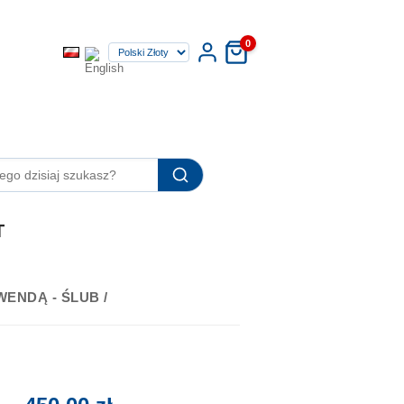
0
T
ENDĄ - ŚLUB /