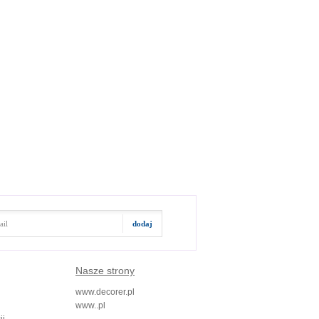
Nasze strony
www.decorer.pl
www..pl