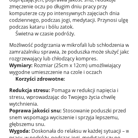
zmęczenie oczu po długim dniu pracy przy
komputerze czy po intensywnych zajęciach dnia
codziennego, podczas jogi, medytacji. Przynosi ulgę
podczas kataru i bólu zatok.
Świetna w czasie podróży.
Możliwość podgrzania w mikrofali lub schłodzenia w
zamrażalniku sprawia, że poduszka może służyć jako
rozgrzewający lub chłodzący kompres.
Wymiary:
Rozmiar (25cm x 12cm) umożliwiający
wygodne umieszczenie na czole i oczach
Korzyści zdrowotne:
Redukcja stresu:
Pomaga w redukcji napięcia i
stresu, wprowadzając do Twojego życia chwilę
wytchnienia.
Poprawa jakości snu:
Stosowanie poduszki przed
snem wspomaga wyciszenie i sprzyja lepszemu,
głębszemu snu.
Wygoda:
Doskonała do relaksu w każdej sytuacji – w
pracy, w podróży, podczas jogi, medytacji czy po