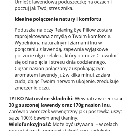
Umieść lawendową poduszeczkę na oczach i
poczuj jak Twój stres znika.
Idealne połączenie natury i komfortu
Poduszka na oczy Relaxing Eye Pillow została
zaprojektowana z myślą o Twoim komforcie.
Wypełniona naturalnymi ziarnami lnu w
połączeniu z lawendą, zapewnia wyjątkowe
poczucie ulgi i relaksu, który pomoże Ci uwolnić
się od napięcia i stresu dnia codziennego.
Ciężar nasion połączony z uspokajającym
aromatem lawendy już w kilka minut zdziała
cuda, dając Twoim nerwom ukojenie, zredukuje
zmęczenie oczu.
TYLKO
Naturalne składniki:
Wewnątrz woreczka
aż
30 g suszonej lawendy oraz 170g nasion lnu
.
Zarówno woreczek wewnętrzny jak i poszewka uszyte
są ze 100% bawełnianej tkaniny.
Wielofunkcyjność:
Może być używana – w celach
odprężających, poprawia jakość snu, redukuje