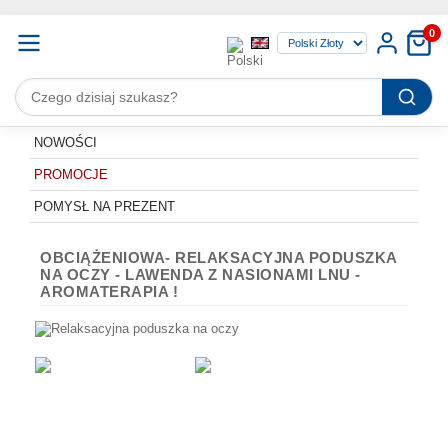
G-ZSJQ823QNJ
Ta strona używa ciasteczek (cookies), dzięki którym nasz serwis może
0
działać lepiej.
Dowiedz się więcej
Rozumiem
NOWOŚCI
PROMOCJE
POMYSŁ NA PREZENT
OBCIĄŻENIOWA- RELAKSACYJNA PODUSZKA
NA OCZY - LAWENDA Z NASIONAMI LNU -
AROMATERAPIA !