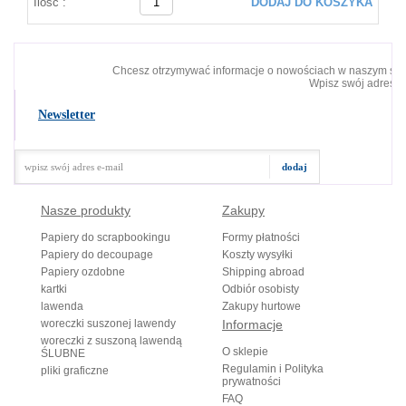
Ilość :
DODAJ DO KOSZYKA
Chcesz otrzymywać informacje o nowościach w naszym skl
Wpisz swój adres e-
Newsletter
Nasze produkty
Zakupy
Papiery do scrapbookingu
Formy płatności
Papiery do decoupage
Koszty wysyłki
Papiery ozdobne
Shipping abroad
kartki
Odbiór osobisty
lawenda
Zakupy hurtowe
woreczki suszonej lawendy
Informacje
woreczki z suszoną lawendą
O sklepie
ŚLUBNE
Regulamin i Polityka
pliki graficzne
prywatności
FAQ