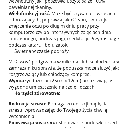
wewnętrzny jak i poszewka uszyte są ze 100%
bawełnianej tkaniny.
Wielofunkcyjność:
Może być używana – w celach
odprężających, poprawia jakość snu, redukuje
zmęczenie oczu po długim dniu pracy przy
komputerze czy po intensywnych zajęciach dnia
codziennego, podczas jogi, medytacji. Przynosi ulgę
podczas kataru i bólu zatok.
Świetna w czasie podróży.
Możliwość podgrzania w mikrofali lub schłodzenia w
zamrażalniku sprawia, że poduszka może służyć jako
rozgrzewający lub chłodzący kompres.
Wymiary:
Rozmiar (25cm x 12cm) umożliwiający
wygodne umieszczenie na czole i oczach
Korzyści zdrowotne:
Redukcja stresu:
Pomaga w redukcji napięcia i
stresu, wprowadzając do Twojego życia chwilę
wytchnienia.
Poprawa jakości snu:
Stosowanie poduszki przed