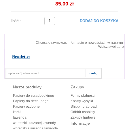
85,00 zł
Ilość :
DODAJ DO KOSZYKA
Chcesz otrzymywać informacje o nowościach w naszym skl
Wpisz swój adres e-
Newsletter
Nasze produkty
Zakupy
Papiery do scrapbookingu
Formy płatności
Papiery do decoupage
Koszty wysyłki
Papiery ozdobne
Shipping abroad
kartki
Odbiór osobisty
lawenda
Zakupy hurtowe
woreczki suszonej lawendy
Informacje
woreczki z suszoną lawendą