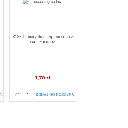
S136 Papiery do scrapbookingu z
"
serii PODRÓŻ
1,70 zł
A
Ilość :
DODAJ DO KOSZYKA