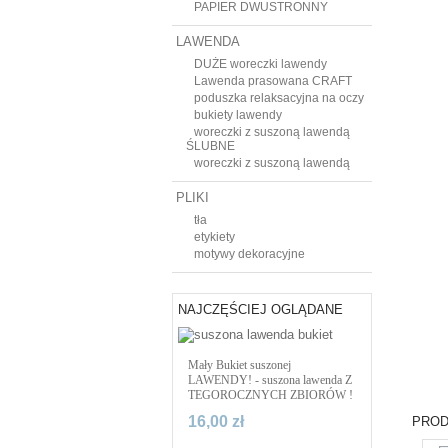
PAPIER DWUSTRONNY
LAWENDA
DUŻE woreczki lawendy
Lawenda prasowana CRAFT
poduszka relaksacyjna na oczy
bukiety lawendy
woreczki z suszoną lawendą
ŚLUBNE
woreczki z suszoną lawendą
PLIKI
tła
etykiety
motywy dekoracyjne
NAJCZĘŚCIEJ OGLĄDANE
Mały Bukiet suszonej
LAWENDY! - suszona lawenda Z
TEGOROCZNYCH ZBIORÓW !
16,00 zł
PROD