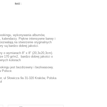
Ilość :
bookingu, wykonywania albumów,
, kalendarzy. Piękne intensywne barwy i
pozwalają na stworzenie oryginalnych
ry są bardzo dobrej jakości.
ny o wymiarach 8" x 8" (20,3x20,3cm).
ze 170 gr/m2, bardzo dobrej jakości o
ywnych kolorach
ookingu jest bezdrzewny i bezkwasowy.
 Polsce.
r, ul Słowicza 9a 31-320 Kraków, Polska
pl