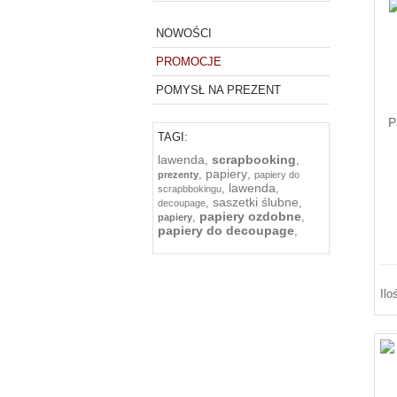
NOWOŚCI
PROMOCJE
POMYSŁ NA PREZENT
P
TAGI:
lawenda
scrapbooking
,
,
papiery
,
,
prezenty
papiery do
lawenda
,
,
scrapbbokingu
saszetki ślubne
,
,
decoupage
papiery ozdobne
,
,
papiery
papiery do decoupage
,
Ilo