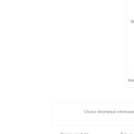
S
Ilo
Chcesz otrzymywać informacj