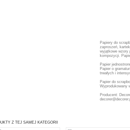
Papiery do scrap
zaproszeń, kartek
wyjątkowe wzory 
kompozycji. Papie
Papier jednostron
Papier o gramatur
trwałych i intens
Papier do scrapb
Wyprodukowany w
Producent: Decore
decorer@decorer.
UKTY Z TEJ SAMEJ KATEGORII