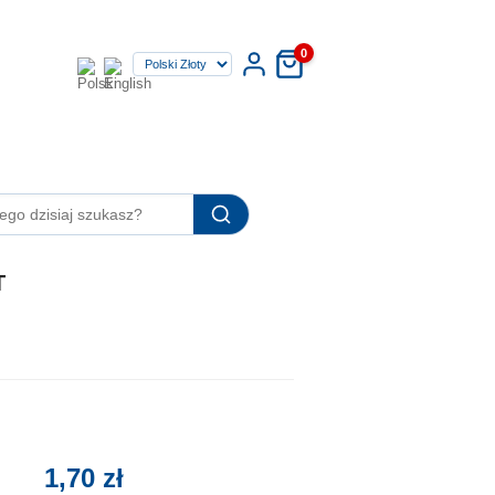
0
T
1,70 zł